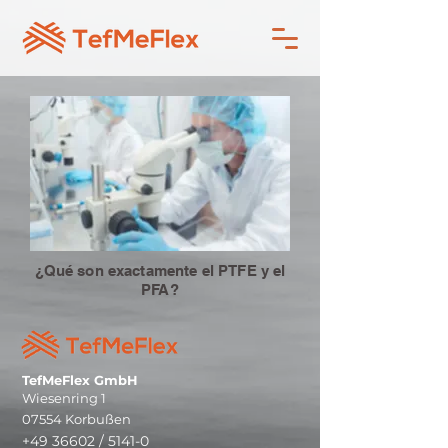
¿Qué son exactamente el PTFE y el
PFA?
TefMeFlex GmbH
Wiesenring 1
07554 Korbußen
+49 36602 / 5141-0