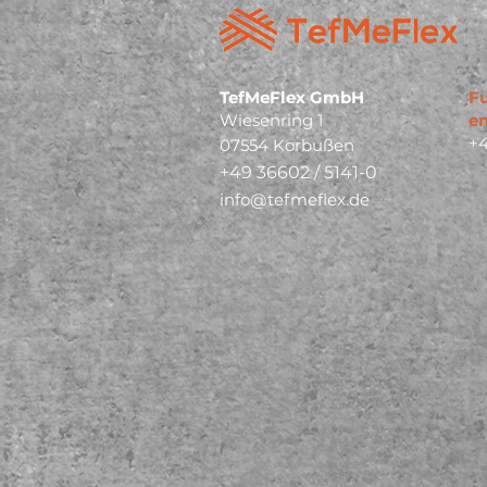
TefMeFlex GmbH
Fu
Wiesenring 1
en
+4
07554 Korbußen
+49 36602 / 5141-0
info@tefmeflex.de