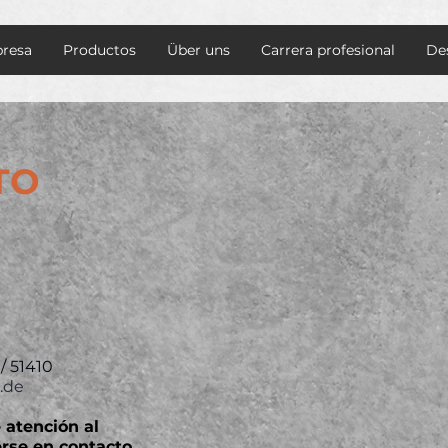
resa
Productos
Über uns
Carrera profesional
De
TO
/ 51410
.de
 atención al
rse en contacto