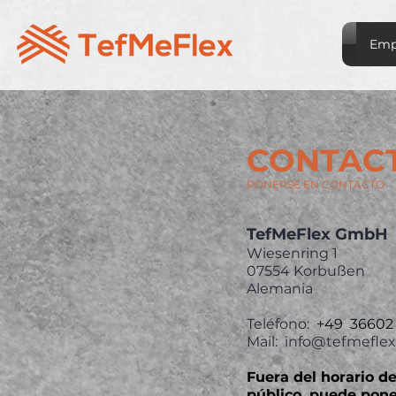
Emp
CONTAC
PONERSE EN CONTACTO
TefMeFlex GmbH
Wiesenring 1
07554 Korbußen
Alemania
Teléfono:
+49
36602 
Mail:
info@tefmeflex
Fuera del horario de
público, puede pone