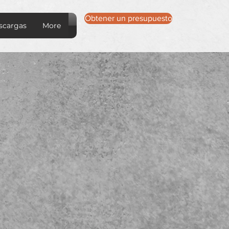
Obtener un presupuesto
scargas
More