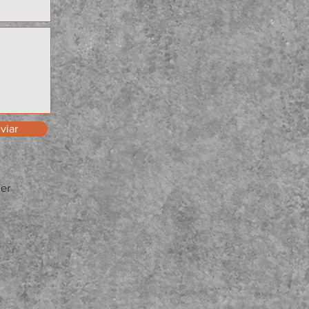
viar
der