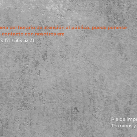
era del horario de atención al público, puede ponerse
 contacto con nosotros en
:
9 171 / 569 32 31
Pie de imp
Términos y