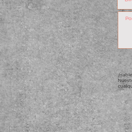
¡Habl
Nuest
cualqu