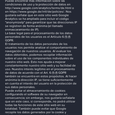
Puede encontrar más información sobre las
condiciones de uso y la protección de datos en
http://www.google.com/analytics/terms/de.html
o
en
https://www.google.de/intl/de/policies/.
Nos
gustaría señalar que en este sitio web Google
Analytics se ha ampliado para incluir el código
"anonymizeIp" para garantizar que las direcciones IP
se registren de forma anónima (el llamado
enmascaramiento de IP).
La base legal para el procesamiento de los datos
personales de los usuarios es el Artículo 6 (1) (f)
GDPR.
El tratamiento de los datos personales de los
usuarios nos permite analizar el comportamiento de
navegación de nuestros usuarios. Al evaluar los
datos obtenidos, podemos recopilar información
sobre el uso de los componentes individuales de
nuestro sitio web. Esto nos ayuda a mejorar
constantemente nuestro sitio web y su facilidad de
uso. Nuestro interés legítimo en el procesamiento
de datos de acuerdo con el Art. 6 (1) (f) GDPR
también se encuentra en estos propósitos. Al hacer
anónima la dirección IP, se tiene suficientemente
en cuenta el interés del usuario en la protección de
sus datos personales.
Puede evitar el almacenamiento de cookies
configurando el software de su navegador en
consecuencia; sin embargo, nos gustaría señalarle
que en este caso, si corresponde, no podrá utilizar
todas las funciones de este sitio web en su
totalidad. También puede evitar que Google
recopile los datos generados por la cookie y