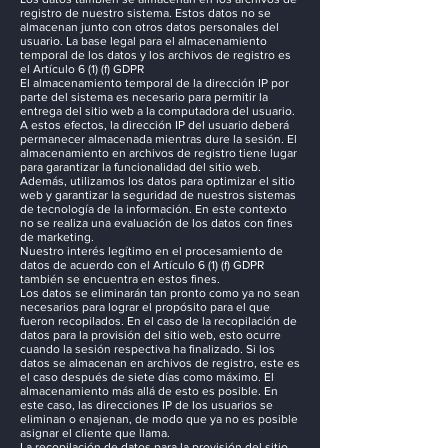
registro de nuestro sistema. Estos datos no se
almacenan junto con otros datos personales del
usuario. La base legal para el almacenamiento
temporal de los datos y los archivos de registro es
el Artículo 6 (1) (f) GDPR
El almacenamiento temporal de la dirección IP por
parte del sistema es necesario para permitir la
entrega del sitio web a la computadora del usuario.
A estos efectos, la dirección IP del usuario deberá
permanecer almacenada mientras dure la sesión. El
almacenamiento en archivos de registro tiene lugar
para garantizar la funcionalidad del sitio web.
Además, utilizamos los datos para optimizar el sitio
web y garantizar la seguridad de nuestros sistemas
de tecnología de la información. En este contexto
no se realiza una evaluación de los datos con fines
de marketing.
Nuestro interés legítimo en el procesamiento de
datos de acuerdo con el Artículo 6 (1) (f) GDPR
también se encuentra en estos fines.
Los datos se eliminarán tan pronto como ya no sean
necesarios para lograr el propósito para el que
fueron recopilados. En el caso de la recopilación de
datos para la provisión del sitio web, esto ocurre
cuando la sesión respectiva ha finalizado. Si los
datos se almacenan en archivos de registro, este es
el caso después de siete días como máximo. El
almacenamiento más allá de esto es posible. En
este caso, las direcciones IP de los usuarios se
eliminan o enajenan, de modo que ya no es posible
asignar el cliente que llama.
La recopilación de datos para la provisión del sitio