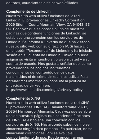
editores, anunciantes o sitios web afiliados.
Complemento de LinkedIn
Nuestro sitio web utiliza funciones de la red
LinkedIn. El proveedor es LinkedIn Corporation,
2029 Stierlin Court, Mountain View, CA 94043, EE.
UU. Cada vez que se accede a una de nuestras
páginas que contiene funciones de LinkedIn, se
establece una conexión con los servidores de
LinkedIn. Se informa a LinkedIn de que ha visitado
nuestro sitio web con su dirección IP. Si hace clic
en el botón "Recomendar" de LinkedIn y ha iniciado
sesión en su cuenta de LinkedIn, LinkedIn puede
asignar su visita a nuestro sitio web a usted y a su
cuenta de usuario. Nos gustaría señalar que, como
proveedor de las páginas, no tenemos
conocimiento del contenido de los datos
transmitidos ni de cómo LinkedIn los utiliza. Para
obtener más información, consulte la política de
privacidad de LinkedIn en:
https://www.linkedin.com/legal/privacy-policy.
Complemento XING
Nuestro sitio web utiliza funciones de la red XING.
El proveedor es XING AG, Dammtorstraße 29-32,
20354 Hamburgo, Alemania. Cada vez que se abre
una de nuestras páginas que contienen funciones
de XING, se establece una conexión con los
servidores de XING. Hasta donde sabemos, no se
almacena ningún dato personal. En particular, no se
almacenan direcciones IP ni se evalúa el
comportamiento de uso. Puede encontrar más